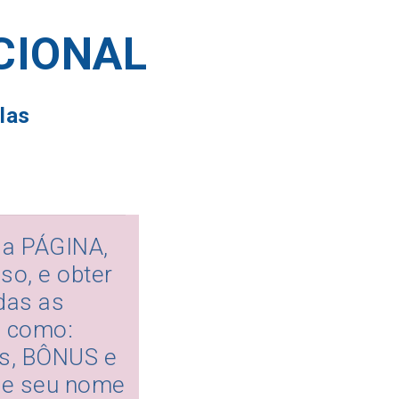
CIONAL
las
 a PÁGINA,
o, e obter
das as
s como:
es, BÔNUS e
ue seu nome